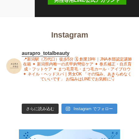
男性専用LINE公式アカウント
Instagram
aurapro_totalbeauty
📍新潟駅（万代口）徒歩5分
🗓 創業19年｜JNA本部認定講師
在籍
✦ 新潟県内唯一の爪甲鉤彎症ケア
✦ 巻爪補正・自爪育
成・フットケア
✦ まつ毛育毛・まつ毛カール・アイブロウ
✦ ネイル・ヘッドスパ｜男女OK
「その悩み、あきらめなく
ていいです」
お悩みはLINEでお気軽に👇
さらに読み込む
Instagram でフォロー