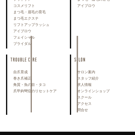
コスメリフト
アイブロウ
まつ毛・眉毛の育毛
まつ毛エクステ
リフトアップラッシュ
アイブロウ
フェイシャル
ブライダル
TROUBLE CARE
SALON
自爪育成
サロン案内
巻き爪補正
スタッフ紹介
角質・魚の目・タコ
求人情報
爪甲鉤彎症のリセットケア
オンラインショップ
スクール
アクセス
問合せ