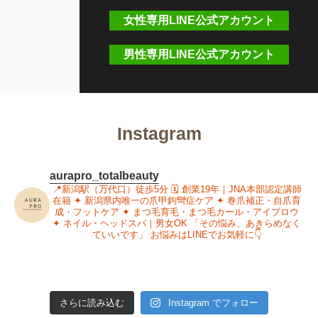
女性専用LINE公式アカウント
男性専用LINE公式アカウント
Instagram
aurapro_totalbeauty
📍新潟駅（万代口）徒歩5分
🗓 創業19年｜JNA本部認定講師
在籍
✦ 新潟県内唯一の爪甲鉤彎症ケア
✦ 巻爪補正・自爪育
成・フットケア
✦ まつ毛育毛・まつ毛カール・アイブロウ
✦ ネイル・ヘッドスパ｜男女OK
「その悩み、あきらめなく
ていいです」
お悩みはLINEでお気軽に👇
さらに読み込む
Instagram でフォロー