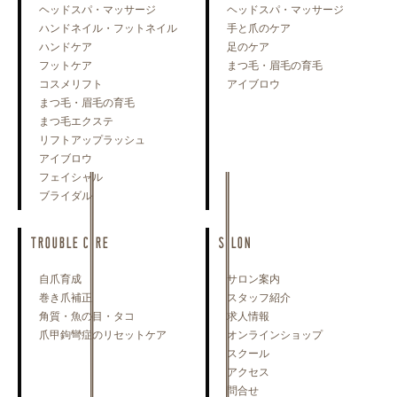
ヘッドスパ・マッサージ
ヘッドスパ・マッサージ
ハンドネイル・フットネイル
手と爪のケア
ハンドケア
足のケア
フットケア
まつ毛・眉毛の育毛
コスメリフト
アイブロウ
まつ毛・眉毛の育毛
まつ毛エクステ
リフトアップラッシュ
アイブロウ
フェイシャル
ブライダル
TROUBLE CARE
SALON
自爪育成
サロン案内
巻き爪補正
スタッフ紹介
角質・魚の目・タコ
求人情報
爪甲鉤彎症のリセットケア
オンラインショップ
スクール
アクセス
問合せ