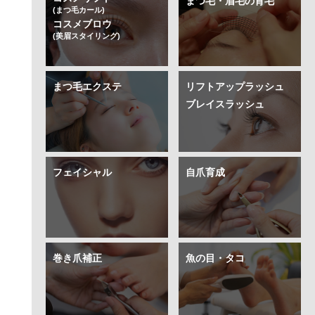
まつ毛・眉毛の育毛
(まつ毛カール)
コスメブロウ
(美眉スタイリング)
まつ毛エクステ
リフトアップラッシュ
ブレイスラッシュ
フェイシャル
自爪育成
巻き爪補正
魚の目・タコ