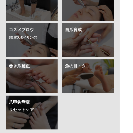
コスメブロウ
自爪育成
(美眉スタイリング)
巻き爪補正
魚の目・タコ
爪甲鉤彎症
リセットケア