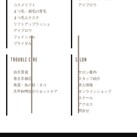
コスメリフト
アイブロウ
まつ毛・眉毛の育毛
まつ毛エクステ
リフトアップラッシュ
アイブロウ
フェイシャル
ブライダル
TROUBLE CARE
SALON
自爪育成
サロン案内
巻き爪補正
スタッフ紹介
角質・魚の目・タコ
求人情報
爪甲鉤彎症のリセットケア
オンラインショップ
スクール
アクセス
問合せ