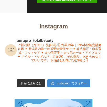
Instagram
aurapro_totalbeauty
📍新潟駅（万代口）徒歩5分
🗓 創業19年｜JNA本部認定講師
在籍
✦ 新潟県内唯一の爪甲鉤彎症ケア
✦ 巻爪補正・自爪育
成・フットケア
✦ まつ毛育毛・まつ毛カール・アイブロウ
✦ ネイル・ヘッドスパ｜男女OK
「その悩み、あきらめなく
ていいです」
お悩みはLINEでお気軽に👇
さらに読み込む
Instagram でフォロー