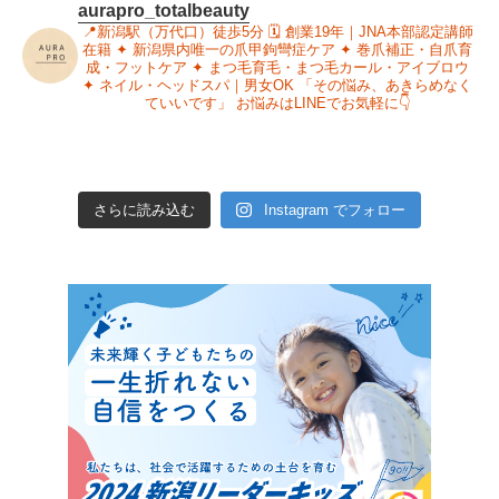
aurapro_totalbeauty
📍新潟駅（万代口）徒歩5分
🗓 創業19年｜JNA本部認定講師
在籍
✦ 新潟県内唯一の爪甲鉤彎症ケア
✦ 巻爪補正・自爪育
成・フットケア
✦ まつ毛育毛・まつ毛カール・アイブロウ
✦ ネイル・ヘッドスパ｜男女OK
「その悩み、あきらめなく
ていいです」
お悩みはLINEでお気軽に👇
さらに読み込む
Instagram でフォロー