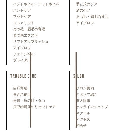
ハンドネイル・フットネイル
手と爪のケア
ハンドケア
足のケア
フットケア
まつ毛・眉毛の育毛
コスメリフト
アイブロウ
まつ毛・眉毛の育毛
まつ毛エクステ
リフトアップラッシュ
アイブロウ
フェイシャル
ブライダル
TROUBLE CARE
SALON
自爪育成
サロン案内
巻き爪補正
スタッフ紹介
角質・魚の目・タコ
求人情報
爪甲鉤彎症のリセットケア
オンラインショップ
スクール
アクセス
問合せ