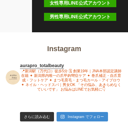
女性専用LINE公式アカウント
男性専用LINE公式アカウント
Instagram
aurapro_totalbeauty
📍新潟駅（万代口）徒歩5分
🗓 創業19年｜JNA本部認定講師
在籍
✦ 新潟県内唯一の爪甲鉤彎症ケア
✦ 巻爪補正・自爪育
成・フットケア
✦ まつ毛育毛・まつ毛カール・アイブロウ
✦ ネイル・ヘッドスパ｜男女OK
「その悩み、あきらめなく
ていいです」
お悩みはLINEでお気軽に👇
さらに読み込む
Instagram でフォロー