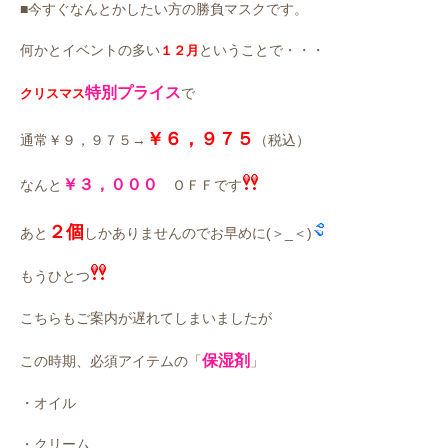
■今すぐなんとかしたい方の勝負マスクです。
何かとイベントの多い
ということで・・・
１２月
特別プライス
で
クリスマス
￥６，９７５
通常￥９，９７５→
（税込）
￥３，０００
なんと
ＯＦＦです
２個
あと
しかありませんのでお早めに(＞_＜)
もうひとつ
こちらもご案内が遅れてしまいましたが
保湿剤
この時期、必須アイテムの「
」
・オイル
・クリーム