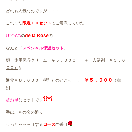
どれも人気なのですが・・・
これまた
限定１０セット
でご用意していた
de la Rose
UTOWA
の
の
なんと「
スペシャル保湿セット
」
顔・体用保湿クリーム（￥５，０００） ＋ 入浴剤（￥３，０
００）
が
￥５，０００
通常￥８，０００（税別）のところ →
（税
別）
超お得
なセットです
香は、その名の通り
うっと～～～りする
ローズ
の香り