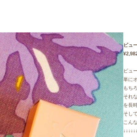
ビュ
¥2,9
ビュ
単に
もち
それ
を長
そして
こん
↓↓↓↓↓