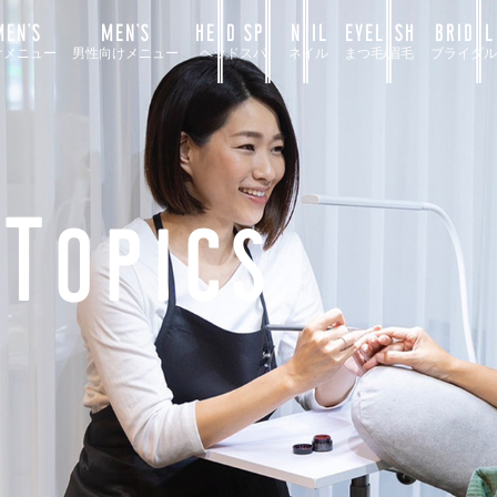
EN’S
MEN’S
HEAD SPA
NAIL
EYELASH
BRIDAL
けメニュー
男性向けメニュー
ヘッドスパ
ネイル
まつ毛/眉毛
ブライダル
Topics