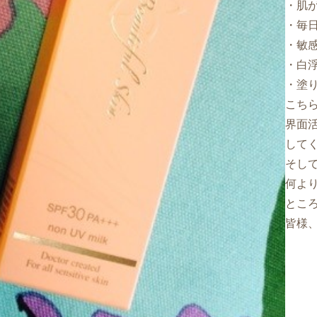
・肌
・毎
・敏
・白
・塗
こち
界面
して
そして
何よ
とこ
皆様、