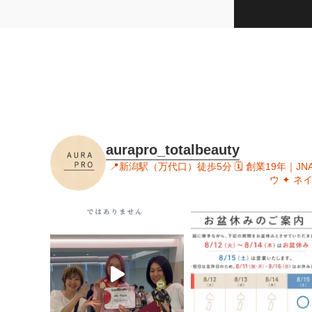
aurapro_totalbeauty
📍新潟駅（万代口）徒歩5分
🗓 創業19年｜J
ウ
✦ ネ