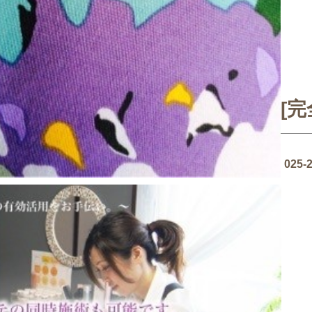
Na
[
025