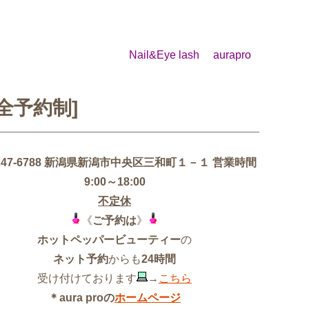
il&Eye lash aurapro
完全予約制]
-247-6788 新潟県新潟市中央区三和町１－１
営業時間
9:00～18:00
不定休
《
ご予約は
》
ホットペッパービューティー
の
ネット予約
からも
24時間
受け付けております
→
こちら
＊aura proの
ホームページ