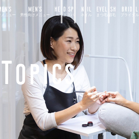
EN’S
MEN’S
HEAD SPA
NAIL
EYELASH
BRIDAL
けメニュー
男性向けメニュー
ヘッドスパ
ネイル
まつ毛/眉毛
ブライダル
Topics