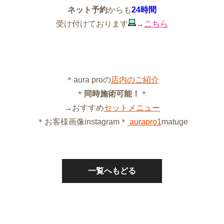
ネット予約
からも
24時間
受け付けております
→
こちら
＊aura proの
店内のご紹介
＊
同時施術可能！
＊
→おすすめ
セットメニュー
＊お客様画像instagram＊
aurapro1
matuge
一覧へもどる