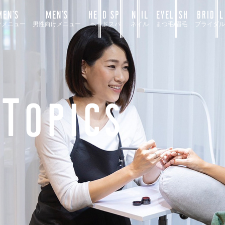
EN’S
MEN’S
HEAD SPA
NAIL
EYELASH
BRIDAL
けメニュー
男性向けメニュー
ヘッドスパ
ネイル
まつ毛/眉毛
ブライダル
Topics