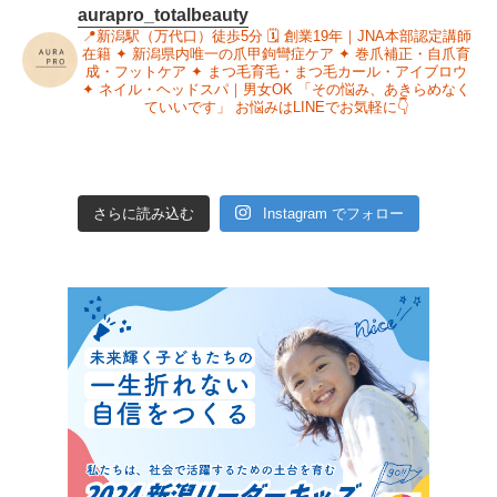
aurapro_totalbeauty
📍新潟駅（万代口）徒歩5分
🗓 創業19年｜JNA本部認定講師
在籍
✦ 新潟県内唯一の爪甲鉤彎症ケア
✦ 巻爪補正・自爪育
成・フットケア
✦ まつ毛育毛・まつ毛カール・アイブロウ
✦ ネイル・ヘッドスパ｜男女OK
「その悩み、あきらめなく
ていいです」
お悩みはLINEでお気軽に👇
さらに読み込む
Instagram でフォロー