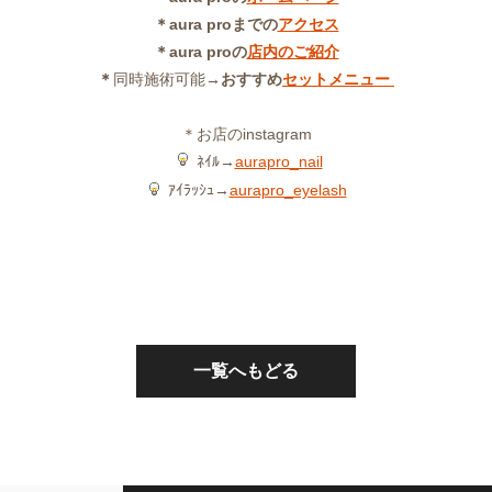
＊aura proまでの
アクセス
＊aura proの
店内のご紹介
＊
同時施術可能
→おすすめ
セットメニュー
＊お店のinstagram
ﾈｲﾙ→
aurapro_nail
ｱｲﾗｯｼｭ→
aurapro_eyelash
一覧へもどる