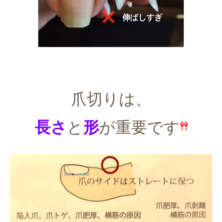
爪切りは、
長さ
と
形
が重要です