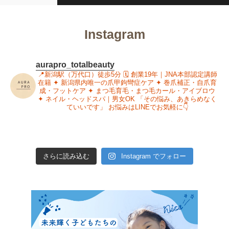
Instagram
aurapro_totalbeauty
📍新潟駅（万代口）徒歩5分
🗓 創業19年｜JNA本部認定講師
在籍
✦ 新潟県内唯一の爪甲鉤彎症ケア
✦ 巻爪補正・自爪育
成・フットケア
✦ まつ毛育毛・まつ毛カール・アイブロウ
✦ ネイル・ヘッドスパ｜男女OK
「その悩み、あきらめなく
ていいです」
お悩みはLINEでお気軽に👇
さらに読み込む
Instagram でフォロー