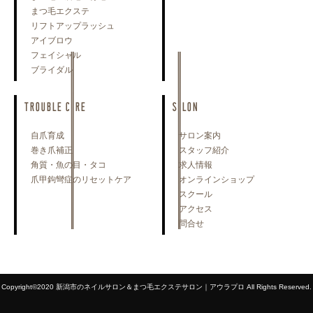
まつ毛エクステ
リフトアップラッシュ
アイブロウ
フェイシャル
ブライダル
TROUBLE CARE
SALON
自爪育成
サロン案内
巻き爪補正
スタッフ紹介
角質・魚の目・タコ
求人情報
爪甲鉤彎症のリセットケア
オンラインショップ
スクール
アクセス
問合せ
Copyright©2020 新潟市のネイルサロン＆まつ毛エクステサロン｜アウラプロ All Rights Reserved.