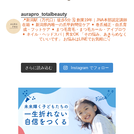
aurapro_totalbeauty
📍新潟駅（万代口）徒歩5分
🗓 創業19年｜JNA本部認定講師
在籍
✦ 新潟県内唯一の爪甲鉤彎症ケア
✦ 巻爪補正・自爪育
成・フットケア
✦ まつ毛育毛・まつ毛カール・アイブロウ
✦ ネイル・ヘッドスパ｜男女OK
「その悩み、あきらめなく
ていいです」
お悩みはLINEでお気軽に👇
さらに読み込む
Instagram でフォロー