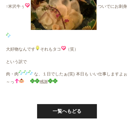
↑米沢牛ぅ
ついでにお刺身
大好物なんです
それもタコ
（笑）
という訳で
肉・肉
な、１日でしたぁ(笑) 本日も いい仕事しますよぉ
～っ
感謝
一覧へもどる