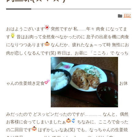
日記
おはようございます
突然ですが 私……年々 肉食 になってま
す
昔はお肉って全然食べなかったのに 息子の出産を機に肉食
になりつつあります
なんだか、疲れたなぁ～って時 無性にお
肉が恋しくなるんです(笑) 昨日は、お昼に 「こころ」で なっち
ゃんの生姜焼き定食
お休
みだったので どスッピンだったのですが………… なんと、偶然
お客様に会ってしまいましたぁ
ちなみに、こころで会った
の二回目です
はずかしぃなあ(笑) でも、なっちゃんの生姜焼