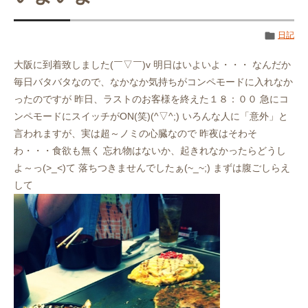
日記
大阪に到着致しました(￣▽￣)v 明日はいよいよ・・・ なんだか
毎日バタバタなので、なかなか気持ちがコンペモードに入れなか
ったのですが 昨日、ラストのお客様を終えた１８：００ 急にコ
ンペモードにスイッチがON(笑)(^▽^;) いろんな人に「意外」と
言われますが、実は超～ノミの心臓なので 昨夜はそわそ
わ・・・食欲も無く 忘れ物はないか、起きれなかったらどうし
よ～っ(>_<)て 落ちつきませんでしたぁ(~_~;) まずは腹ごしらえ
して