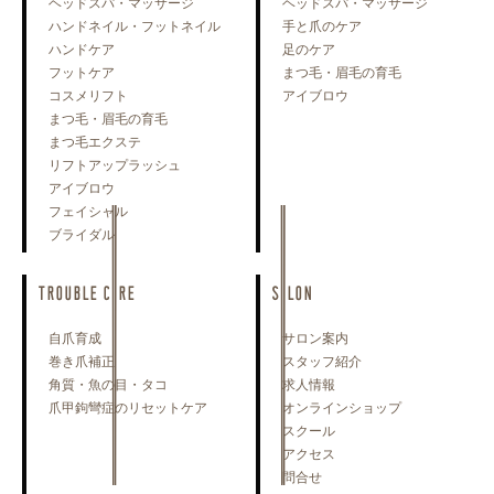
ヘッドスパ・マッサージ
ヘッドスパ・マッサージ
ハンドネイル・フットネイル
手と爪のケア
ハンドケア
足のケア
フットケア
まつ毛・眉毛の育毛
コスメリフト
アイブロウ
まつ毛・眉毛の育毛
まつ毛エクステ
リフトアップラッシュ
アイブロウ
フェイシャル
ブライダル
TROUBLE CARE
SALON
自爪育成
サロン案内
巻き爪補正
スタッフ紹介
角質・魚の目・タコ
求人情報
爪甲鉤彎症のリセットケア
オンラインショップ
スクール
アクセス
問合せ