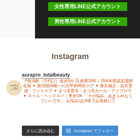
女性専用LINE公式アカウント
男性専用LINE公式アカウント
Instagram
aurapro_totalbeauty
📍新潟駅（万代口）徒歩5分
🗓 創業19年｜JNA本部認定講師
在籍
✦ 新潟県内唯一の爪甲鉤彎症ケア
✦ 巻爪補正・自爪育
成・フットケア
✦ まつ毛育毛・まつ毛カール・アイブロウ
✦ ネイル・ヘッドスパ｜男女OK
「その悩み、あきらめなく
ていいです」
お悩みはLINEでお気軽に👇
さらに読み込む
Instagram でフォロー