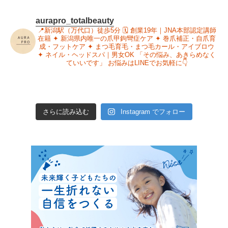
aurapro_totalbeauty
📍新潟駅（万代口）徒歩5分
🗓 創業19年｜JNA本部認定講師
在籍
✦ 新潟県内唯一の爪甲鉤彎症ケア
✦ 巻爪補正・自爪育
成・フットケア
✦ まつ毛育毛・まつ毛カール・アイブロウ
✦ ネイル・ヘッドスパ｜男女OK
「その悩み、あきらめなく
ていいです」
お悩みはLINEでお気軽に👇
さらに読み込む
Instagram でフォロー