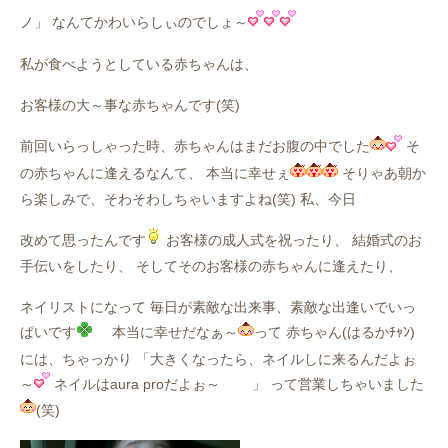
ノ」 なんてかわいらしぃのでしょ～
私が食べようとしている赤ちゃんは、
お客様の大～事な赤ちゃんです(笑)
前回いらっしゃった時、赤ちゃんはまだお腹の中でした
そ
の赤ちゃんに逢えるなんて、 本当に幸せぇ
そりゃあ朝か
ら楽しみで、そわそわしちゃいますよね(笑) 私、今日
改めて思ったんです
お客様の成人式を祝ったり、 結婚式のお
手伝いをしたり、 そしてそのお客様の赤ちゃんに逢えたり、
ネイリストになって 毎日が素敵な出来事、素敵な出逢いでいっ
ぱいです
本当に幸せだなぁ～
って 赤ちゃん(はるかﾁｬﾝ)
には、ちゃっかり 「大きくなったら、ネイルしに来るんだよぉ
～
ネイルはaura proだよぉ～
」 って営業しちゃいました
(笑)