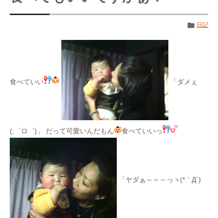
日記
食べていい
「ダメぇ
(;゜ロ゜)」 だって可愛いんだもん
食べていいっ
「ヤダぁ～～～っヽ(*｀Д´)