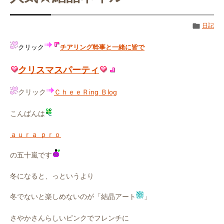
日記
クリック
チアリング幹事と一緒に皆で
クリスマスパーティ
クリック
ＣｈｅｅＲing Ｂlog
こんばんは
ａｕｒａ ｐｒｏ
の五十嵐です
冬になると、っというより
冬でないと楽しめないのが「結晶アート
」
さやかさんらしいピンクでフレンチに