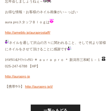
忘年会しましょうねぇ～
お得な情報・お客様のネイル画像がい～っぱい
aura proスタッフＢｌｏｇは
http://ameblo.jp/auraprostaff/
ネイルを通して沢山の方々に関われること、そして何より皆様
にネイルをさせて頂けることに感謝です
ﾈｲﾙｻﾛﾝ&ｱｲﾗｯｼｭｻﾛﾝ ＊ ａｕｒａ ｐｒｏ ＊ 新潟市三和町１－１
025-247-6788 【HP】
http://aurapro.jp
【携帯ｻｲﾄ】
http://aurapro.jp/i/
一覧へもどる