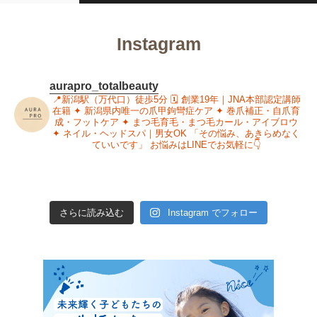
Instagram
aurapro_totalbeauty
📍新潟駅（万代口）徒歩5分
🗓 創業19年｜JNA本部認定講師
在籍
✦ 新潟県内唯一の爪甲鉤彎症ケア
✦ 巻爪補正・自爪育
成・フットケア
✦ まつ毛育毛・まつ毛カール・アイブロウ
✦ ネイル・ヘッドスパ｜男女OK
「その悩み、あきらめなく
ていいです」
お悩みはLINEでお気軽に👇
さらに読み込む
Instagram でフォロー