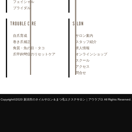
フェイシャル
ブライダル
TROUBLE CARE
SALON
自爪育成
サロン案内
巻き爪補正
スタッフ紹介
角質・魚の目・タコ
求人情報
爪甲鉤彎症のリセットケア
オンラインショップ
スクール
アクセス
問合せ
Copyright©2020 新潟市のネイルサロン＆まつ毛エクステサロン｜アウラプロ All Rights Reserved.