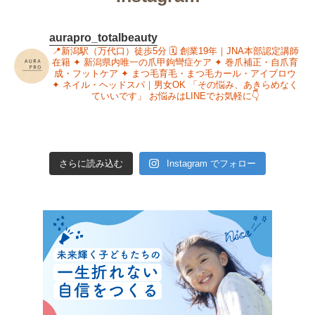
aurapro_totalbeauty
📍新潟駅（万代口）徒歩5分
🗓 創業19年｜JNA本部認定講師
在籍
✦ 新潟県内唯一の爪甲鉤彎症ケア
✦ 巻爪補正・自爪育
成・フットケア
✦ まつ毛育毛・まつ毛カール・アイブロウ
✦ ネイル・ヘッドスパ｜男女OK
「その悩み、あきらめなく
ていいです」
お悩みはLINEでお気軽に👇
さらに読み込む
Instagram でフォロー