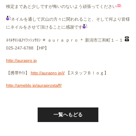
検定まであと少しですが悔いのないよう頑張ってください
ネイルを通して沢山の方々に関われること、そして何より皆様
にネイルをさせて頂けることに感謝です
ﾈｲﾙｻﾛﾝ&ｱｲﾗｯｼｭｻﾛﾝ ＊ ａｕｒａ ｐｒｏ ＊ 新潟市三和町１－１
025-247-6788 【HP】
http://aurapro.jp
【携帯ｻｲﾄ】
http://aurapro.jp/i/
【スタッフＢｌｏｇ】
http://ameblo.jp/auraprostaff/
一覧へもどる