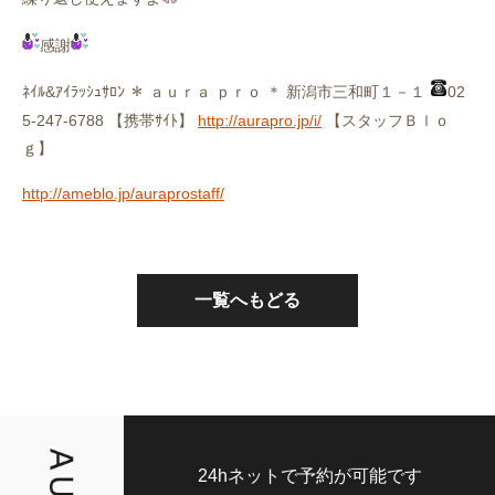
感謝
ﾈｲﾙ&ｱｲﾗｯｼｭｻﾛﾝ ＊ ａｕｒａ ｐｒｏ ＊ 新潟市三和町１－１
02
5-247-6788 【携帯ｻｲﾄ】
http://aurapro.jp/i/
【スタッフＢｌｏ
ｇ】
http://ameblo.jp/auraprostaff/
一覧へもどる
24hネットで予約が可能です