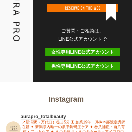
RESERVE ON THE WEB
ご質問・ご相談は、
LINE公式アカウントで
女性専用LINE公式アカウント
男性専用LINE公式アカウント
Instagram
aurapro_totalbeauty
📍新潟駅（万代口）徒歩5分
🗓 創業19年｜JNA本部認定講師
在籍
✦ 新潟県内唯一の爪甲鉤彎症ケア
✦ 巻爪補正・自爪育
成・フットケア
✦ まつ毛育毛・まつ毛カール・アイブロウ