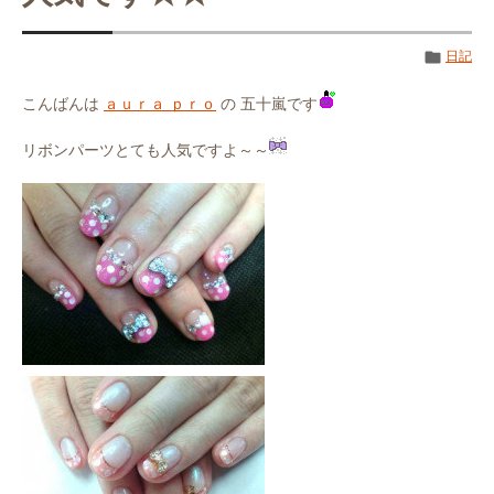
日記
こんばんは
ａｕｒａ ｐｒｏ
の 五十嵐です
リボンパーツとても人気ですよ～～