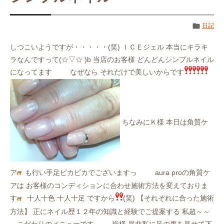
日記
しつこいようですが・・・・・(笑) ＩＣＥジェル 本当にキラキ
ラなんですって(☆▽☆ )b 当店のお客様 どんどんシンプルネイル
になってます
なぜなら それだけで美しいからです
ちなみにＫ様 本日は角質ケ
ア
も行い手足ピカピカでございますっ
aura proの角質ケ
アは お客様のコンディションに合わせ施術方法を変えておりま
す
十人十色 十人十足 ですから
(笑) 【それぞれに合った施術
方法】 正にネイル歴１２年の知識と経験でご提案する 私超～～
～こだわりのメニューです
皆様 是非私に足の裏を見せて下