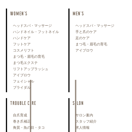
WOMEN'S
MEN'S
ヘッドスパ・マッサージ
ヘッドスパ・マッサージ
ハンドネイル・フットネイル
手と爪のケア
ハンドケア
足のケア
フットケア
まつ毛・眉毛の育毛
コスメリフト
アイブロウ
まつ毛・眉毛の育毛
まつ毛エクステ
リフトアップラッシュ
アイブロウ
フェイシャル
ブライダル
TROUBLE CARE
SALON
自爪育成
サロン案内
巻き爪補正
スタッフ紹介
角質・魚の目・タコ
求人情報