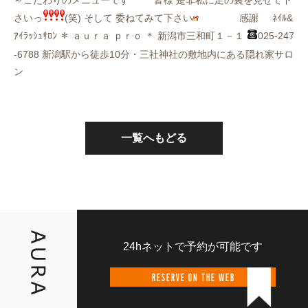
さいっ
(笑) そして 委ねてみて下さい
感謝
ﾈｲﾙ&
ｱｲﾗｯｼｭｻﾛﾝ ＊ ａｕｒａ ｐｒｏ ＊ 新潟市三和町１－１
025-247
-6788 新潟駅から徒歩10分・三社神社の敷地内にある隠れ家サロ
ン
一覧へもどる
24hネットで予約が可能です
RESERVE ON THE WEB