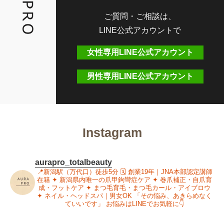
ご質問・ご相談は、
LINE公式アカウントで
女性専用LINE公式アカウント
男性専用LINE公式アカウント
Instagram
aurapro_totalbeauty
📍新潟駅（万代口）徒歩5分
🗓 創業19年｜JNA本部認定講師
在籍
✦ 新潟県内唯一の爪甲鉤彎症ケア
✦ 巻爪補正・自爪育
成・フットケア
✦ まつ毛育毛・まつ毛カール・アイブロウ
✦ ネイル・ヘッドスパ｜男女OK
「その悩み、あきらめなく
ていいです」
お悩みはLINEでお気軽に👇