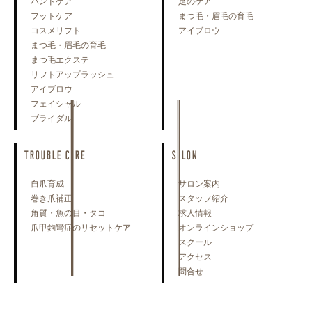
ハンドケア
足のケア
フットケア
まつ毛・眉毛の育毛
コスメリフト
アイブロウ
まつ毛・眉毛の育毛
まつ毛エクステ
リフトアップラッシュ
アイブロウ
フェイシャル
ブライダル
TROUBLE CARE
SALON
自爪育成
サロン案内
巻き爪補正
スタッフ紹介
角質・魚の目・タコ
求人情報
爪甲鉤彎症のリセットケア
オンラインショップ
スクール
アクセス
問合せ