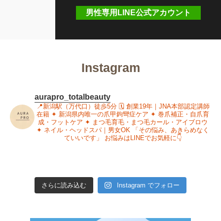
男性専用LINE公式アカウント
Instagram
aurapro_totalbeauty
📍新潟駅（万代口）徒歩5分
🗓 創業19年｜JNA本部認定講師
在籍
✦ 新潟県内唯一の爪甲鉤彎症ケア
✦ 巻爪補正・自爪育
成・フットケア
✦ まつ毛育毛・まつ毛カール・アイブロウ
✦ ネイル・ヘッドスパ｜男女OK
「その悩み、あきらめなく
ていいです」
お悩みはLINEでお気軽に👇
さらに読み込む
Instagram でフォロー