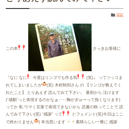
日記
この本
さっきお客様に
『なに なに
今度はリンゴでも作る気
(笑)』 ってツッコま
れてしまいましたが
(笑) 木村秋則さん の 【リンゴが教えてく
れたこと】 とりあえず 読んでみて下さい。 最初から 泣けます
(“感動”っと表現するのかなぁ‥‥胸がぎゅーって熱くなります)
ってか 私 ウマく言葉で表現できないから 読書の秋ってことで 読
んでみて下さい(笑) “感謝” って
(↑フェイント(笑)今日はここ
で終わりません
) 本当思います
素晴らしい一冊に 感謝