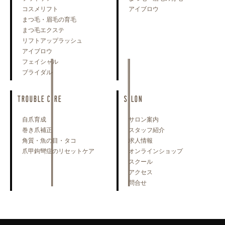
コスメリフト
アイブロウ
まつ毛・眉毛の育毛
まつ毛エクステ
リフトアップラッシュ
アイブロウ
フェイシャル
ブライダル
TROUBLE CARE
SALON
自爪育成
サロン案内
巻き爪補正
スタッフ紹介
角質・魚の目・タコ
求人情報
爪甲鉤彎症のリセットケア
オンラインショップ
スクール
アクセス
問合せ