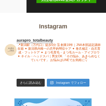
Instagram
aurapro_totalbeauty
📍新潟駅（万代口）徒歩5分
🗓 創業19年｜JNA本部認定講師
在籍
✦ 新潟県内唯一の爪甲鉤彎症ケア
✦ 巻爪補正・自爪育
成・フットケア
✦ まつ毛育毛・まつ毛カール・アイブロウ
✦ ネイル・ヘッドスパ｜男女OK
「その悩み、あきらめなく
ていいです」
お悩みはLINEでお気軽に👇
さらに読み込む
Instagram でフォロー