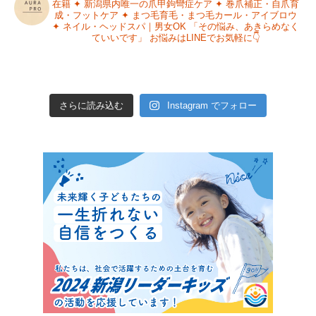
在籍
✦ 新潟県内唯一の爪甲鉤彎症ケア
✦ 巻爪補正・自爪育
成・フットケア
✦ まつ毛育毛・まつ毛カール・アイブロウ
✦ ネイル・ヘッドスパ｜男女OK
「その悩み、あきらめなく
ていいです」
お悩みはLINEでお気軽に👇
さらに読み込む
Instagram でフォロー