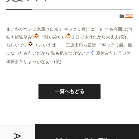
日記
まこﾘﾝがウチに米届けに来て ギックリ腰(￣□￣;)!! でも今回は(何
回も経験済み)
『軽いみたい
２日で歩けたから大丈夫(笑)』
らしいです
そぉいえば‥‥ 三原田ｻﾝも最近 『ギックリ腰』風
になったみたいだから 私も気をつけないと
夏休みだしラジオ
体操参加しよっかなぁ‥(笑)
一覧へもどる