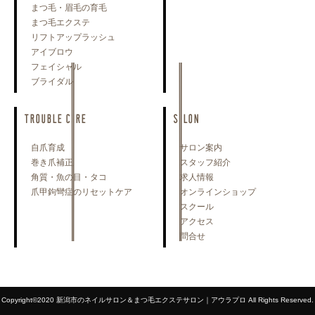
まつ毛・眉毛の育毛
まつ毛エクステ
リフトアップラッシュ
アイブロウ
フェイシャル
ブライダル
TROUBLE CARE
SALON
自爪育成
サロン案内
巻き爪補正
スタッフ紹介
角質・魚の目・タコ
求人情報
爪甲鉤彎症のリセットケア
オンラインショップ
スクール
アクセス
問合せ
Copyright©2020 新潟市のネイルサロン＆まつ毛エクステサロン｜アウラプロ All Rights Reserved.