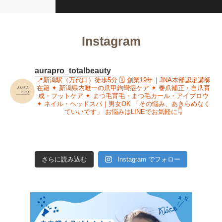
Instagram
aurapro_totalbeauty
📍新潟駅（万代口）徒歩5分
🗓 創業19年｜JNA本部認定講師
在籍
✦ 新潟県内唯一の爪甲鉤彎症ケア
✦ 巻爪補正・自爪育
成・フットケア
✦ まつ毛育毛・まつ毛カール・アイブロウ
✦ ネイル・ヘッドスパ｜男女OK
「その悩み、あきらめなく
ていいです」
お悩みはLINEでお気軽に👇
さらに読み込む
Instagram でフォロー