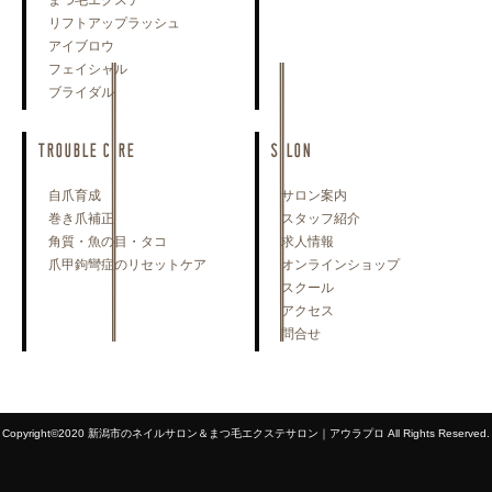
リフトアップラッシュ
アイブロウ
フェイシャル
ブライダル
TROUBLE CARE
SALON
自爪育成
サロン案内
巻き爪補正
スタッフ紹介
角質・魚の目・タコ
求人情報
爪甲鉤彎症のリセットケア
オンラインショップ
スクール
アクセス
問合せ
Copyright©2020 新潟市のネイルサロン＆まつ毛エクステサロン｜アウラプロ All Rights Reserved.