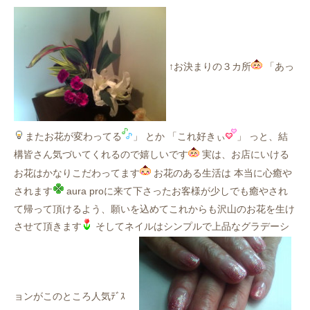
↑お決まりの３カ所
「あっ
またお花が変わってる
」 とか 「これ好きぃ
」 っと、結
構皆さん気づいてくれるので嬉しいです
実は、お店にいける
お花はかなりこだわってます
お花のある生活は 本当に心癒や
されます
aura proに来て下さったお客様が少しでも癒やされ
て帰って頂けるよう、願いを込めてこれからも沢山のお花を生け
させて頂きます
そしてネイルはシンプルで上品なグラデーシ
ョンがこのところ人気ﾃﾞｽ