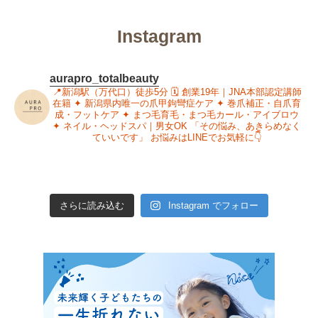
Instagram
aurapro_totalbeauty
📍新潟駅（万代口）徒歩5分
🗓 創業19年｜JNA本部認定講師
在籍
✦ 新潟県内唯一の爪甲鉤彎症ケア
✦ 巻爪補正・自爪育
成・フットケア
✦ まつ毛育毛・まつ毛カール・アイブロウ
✦ ネイル・ヘッドスパ｜男女OK
「その悩み、あきらめなく
ていいです」
お悩みはLINEでお気軽に👇
さらに読み込む
Instagram でフォロー