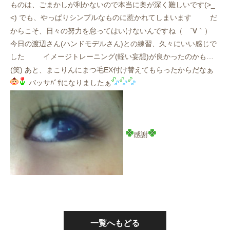
ものは、ごまかしが利かないので本当に奥が深く難しいです(>_
<) でも、やっぱりシンプルなものに惹かれてしまいます
だ
からこそ、日々の努力を怠ってはいけないんですね（ ´∀｀）
今日の渡辺さん(ハンドモデルさん)との練習、久々にいい感じで
した
イメージトレーニング(軽い妄想)が良かったのかも…
(笑) あと、まこりんにまつ毛EX付け替えてもらったからだなぁ
バッサﾊﾞｻになりましたぁ
感謝
一覧へもどる