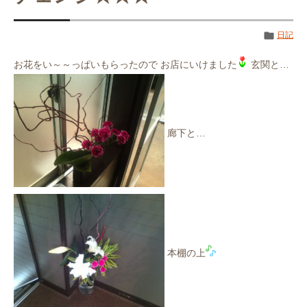
日記
お花をい～～っぱいもらったので お店にいけました
玄関と…
廊下と…
本棚の上