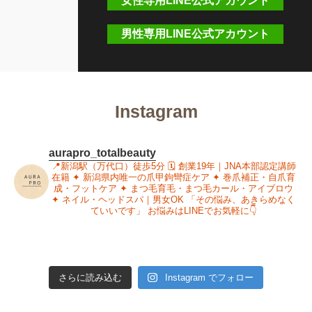
女性専用LINE公式アカウント
男性専用LINE公式アカウント
Instagram
aurapro_totalbeauty
📍新潟駅（万代口）徒歩5分
🗓 創業19年｜JNA本部認定講師
在籍
✦ 新潟県内唯一の爪甲鉤彎症ケア
✦ 巻爪補正・自爪育
成・フットケア
✦ まつ毛育毛・まつ毛カール・アイブロウ
✦ ネイル・ヘッドスパ｜男女OK
「その悩み、あきらめなく
ていいです」
お悩みはLINEでお気軽に👇
さらに読み込む
Instagram でフォロー