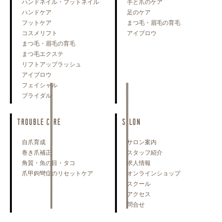
ハンドネイル・フットネイル
手と爪のケア
ハンドケア
足のケア
フットケア
まつ毛・眉毛の育毛
コスメリフト
アイブロウ
まつ毛・眉毛の育毛
まつ毛エクステ
リフトアップラッシュ
アイブロウ
フェイシャル
ブライダル
TROUBLE CARE
SALON
自爪育成
サロン案内
巻き爪補正
スタッフ紹介
角質・魚の目・タコ
求人情報
爪甲鉤彎症のリセットケア
オンラインショップ
スクール
アクセス
問合せ