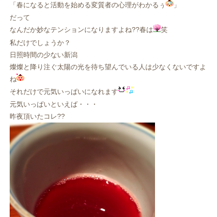
「春になると活動を始める変質者の心理がわかるぅ
」
だって
なんだか妙なテンションになりますよね??春は
笑
私だけでしょうか？
日照時間の少ない新潟
燦燦と降り注ぐ太陽の光を待ち望んでいる人は少なくないですよ
ね
それだけで元気いっぱいになれます
元気いっぱいといえば・・・
昨夜頂いたコレ??