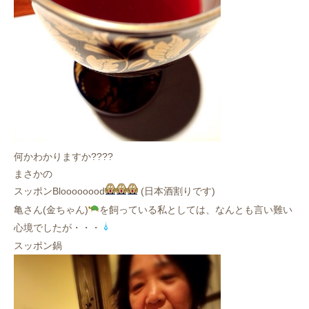
何かわかりますか????
まさかの
スッポンBloooooood
(日本酒割りです)
亀さん(金ちゃん)
を飼っている私としては、なんとも言い難い
心境でしたが・・・
スッポン鍋