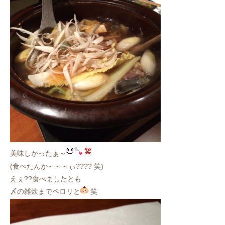
美味しかったぁ～
(食べたんか～～～ぃ???? 笑)
えぇ??食べましたとも
〆の雑炊までペロリと
笑