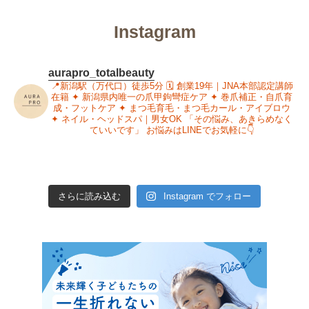
Instagram
aurapro_totalbeauty
📍新潟駅（万代口）徒歩5分
🗓 創業19年｜JNA本部認定講師
在籍
✦ 新潟県内唯一の爪甲鉤彎症ケア
✦ 巻爪補正・自爪育
成・フットケア
✦ まつ毛育毛・まつ毛カール・アイブロウ
✦ ネイル・ヘッドスパ｜男女OK
「その悩み、あきらめなく
ていいです」
お悩みはLINEでお気軽に👇
さらに読み込む
Instagram でフォロー