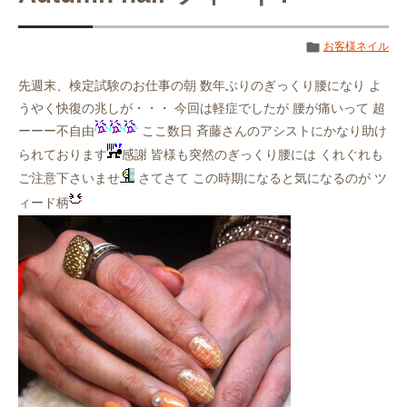
お客様ネイル
先週末、検定試験のお仕事の朝 数年ぶりのぎっくり腰になり よ
うやく快復の兆しが・・・ 今回は軽症でしたが 腰が痛いって 超
ーーー不自由
ここ数日 斉藤さんのアシストにかなり助け
られております
感謝 皆様も突然のぎっくり腰には くれぐれも
ご注意下さいませ
さてさて この時期になると気になるのが ツ
ィード柄