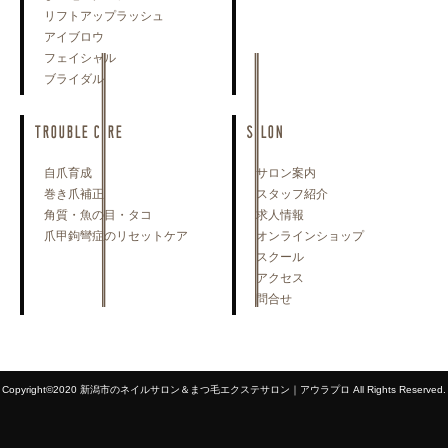
リフトアップラッシュ
アイブロウ
フェイシャル
ブライダル
TROUBLE CARE
SALON
自爪育成
サロン案内
巻き爪補正
スタッフ紹介
角質・魚の目・タコ
求人情報
爪甲鉤彎症のリセットケア
オンラインショップ
スクール
アクセス
問合せ
Copyright©2020 新潟市のネイルサロン＆まつ毛エクステサロン｜アウラプロ All Rights Reserved.