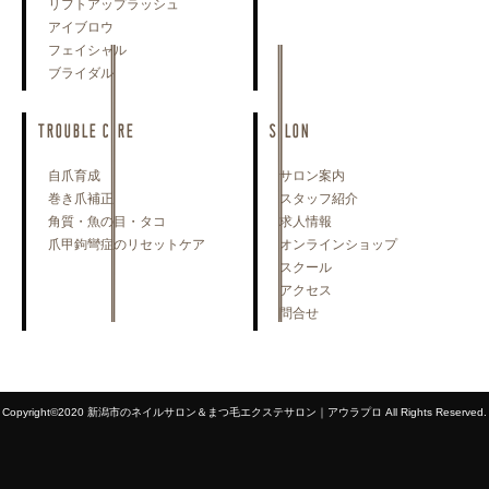
リフトアップラッシュ
アイブロウ
フェイシャル
ブライダル
TROUBLE CARE
SALON
自爪育成
サロン案内
巻き爪補正
スタッフ紹介
角質・魚の目・タコ
求人情報
爪甲鉤彎症のリセットケア
オンラインショップ
スクール
アクセス
問合せ
Copyright©2020 新潟市のネイルサロン＆まつ毛エクステサロン｜アウラプロ All Rights Reserved.