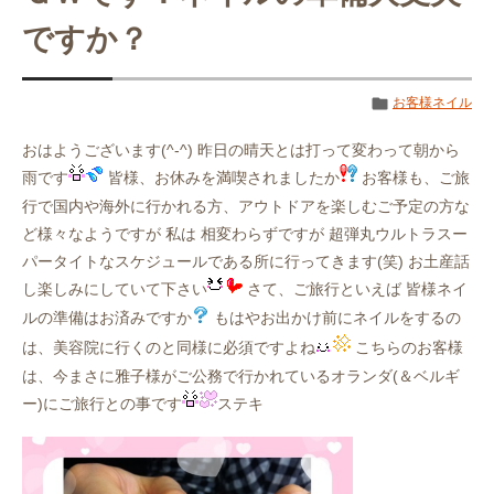
ですか？
お客様ネイル
おはようございます(^-^) 昨日の晴天とは打って変わって朝から
雨です
皆様、お休みを満喫されましたか
お客様も、ご旅
行で国内や海外に行かれる方、アウトドアを楽しむご予定の方な
ど様々なようですが 私は 相変わらずですが 超弾丸ウルトラスー
パータイトなスケジュールである所に行ってきます(笑) お土産話
し楽しみにしていて下さい
さて、ご旅行といえば 皆様ネイ
ルの準備はお済みですか
もはやお出かけ前にネイルをするの
は、美容院に行くのと同様に必須ですよね
こちらのお客様
は、今まさに雅子様がご公務で行かれているオランダ(＆ベルギ
ー)にご旅行との事です
ステキ