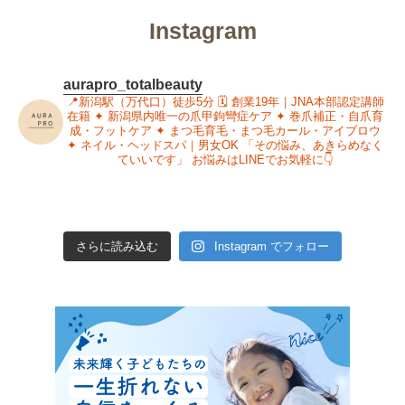
Instagram
aurapro_totalbeauty
📍新潟駅（万代口）徒歩5分
🗓 創業19年｜JNA本部認定講師
在籍
✦ 新潟県内唯一の爪甲鉤彎症ケア
✦ 巻爪補正・自爪育
成・フットケア
✦ まつ毛育毛・まつ毛カール・アイブロウ
✦ ネイル・ヘッドスパ｜男女OK
「その悩み、あきらめなく
ていいです」
お悩みはLINEでお気軽に👇
さらに読み込む
Instagram でフォロー