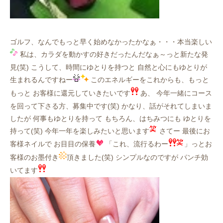
ゴルフ、なんでもっと早く始めなかったかなぁ・・・本当楽しい
私は、カラダを動かすの好きだったんだなぁ～っと新たな発
見(笑) こうして、時間にゆとりを持つと 自然と心にもゆとりが
生まれるんですねー
このエネルギーをこれからも、もっと
もっと お客様に還元していきたいです
あ、 今年一緒にコース
を回って下さる方、募集中です(笑) かなり、話がそれてしまいま
したが 何事もゆとりを持って もちろん、はちみつにも ゆとりを
持って(笑) 今年一年を楽しみたいと思います
さてー 最後にお
客様ネイルで お目目の保養
「これ、流行るわー
」っとお
客様のお墨付き
頂きました(笑) シンプルなのですが パンチ効
いてます