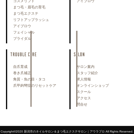
コスメリフト
アイブロウ
まつ毛・眉毛の育毛
まつ毛エクステ
リフトアップラッシュ
アイブロウ
フェイシャル
ブライダル
TROUBLE CARE
SALON
自爪育成
サロン案内
巻き爪補正
スタッフ紹介
角質・魚の目・タコ
求人情報
爪甲鉤彎症のリセットケア
オンラインショップ
スクール
アクセス
問合せ
Copyright©2020 新潟市のネイルサロン＆まつ毛エクステサロン｜アウラプロ All Rights Reserved.