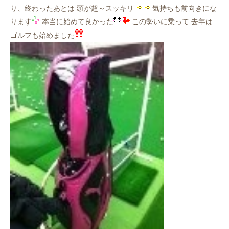
り、終わったあとは 頭が超～スッキリ
気持ちも前向きにな
ります
本当に始めて良かった
この勢いに乗って 去年は
ゴルフも始めました