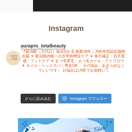
Instagram
aurapro_totalbeauty
📍新潟駅（万代口）徒歩5分
🗓 創業19年｜JNA本部認定講師
在籍
✦ 新潟県内唯一の爪甲鉤彎症ケア
✦ 巻爪補正・自爪育
成・フットケア
✦ まつ毛育毛・まつ毛カール・アイブロウ
✦ ネイル・ヘッドスパ｜男女OK
「その悩み、あきらめなく
ていいです」
お悩みはLINEでお気軽に👇
さらに読み込む
Instagram でフォロー