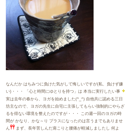
なんだか はちみつに負けた気がして悔しいですが(私、負けず嫌
い)・・・ 「心と時間にゆとりを持つ」は 本当に実行したい事
実は去年の春から、ヨガを始めました(^_^) 自他共に認める三日
坊主なので、ヨガの先生に自宅に主張してもらい強制的にやらざ
るを得ない環境を整えたのですが・・・ この週一回のヨガの時
間が かなり、かな～り プラスになったのは言うまでもありませ
ん
まず、長年苦しんだ肩こりと腰痛が軽減しましたし 何よ