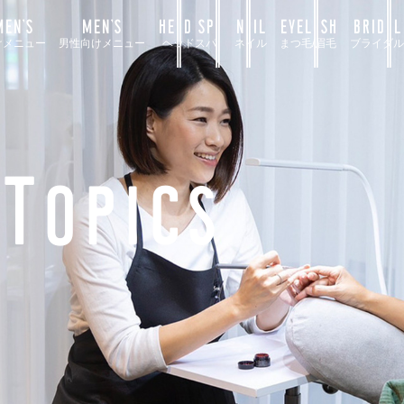
EN’S
MEN’S
HEAD SPA
NAIL
EYELASH
BRIDAL
けメニュー
男性向けメニュー
ヘッドスパ
ネイル
まつ毛/眉毛
ブライダル
Topics