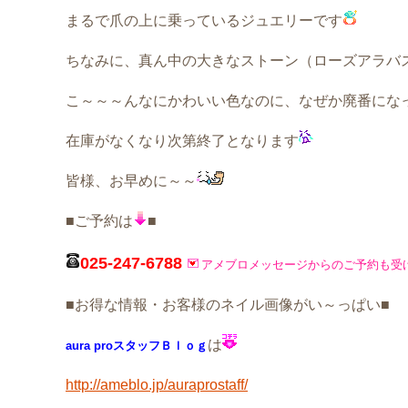
まるで爪の上に乗っているジュエリーです
ちなみに、真ん中の大きなストーン（ローズアラバ
こ～～～んなにかわいい色なのに、なぜか廃番にな
在庫がなくなり次第終了となります
皆様、お早めに～～
■ご予約は
■
025-247-6788
アメブロメッセージからのご予約も受
■お得な情報・お客様のネイル画像がい～っぱい■
は
aura proスタッフＢｌｏｇ
http://ameblo.jp/auraprostaff/