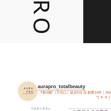
aurapro_totalbeauty
📍新潟駅（万代口）徒歩5分
🗓 創業19年｜J
ウ
✦ ネ