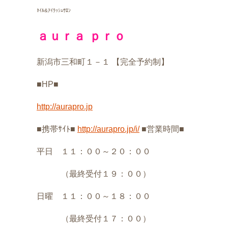
ﾈｲﾙ&ｱｲﾗｯｼｭｻﾛﾝ
ａｕｒａ ｐｒｏ
新潟市三和町１－１ 【完全予約制】
■HP■
http://aurapro.jp
■携帯ｻｲﾄ■
http://aurapro.jp/i/
■営業時間■
平日 １１：００～２０：００
（最終受付１９：００）
日曜 １１：００～１８：００
（最終受付１７：００）