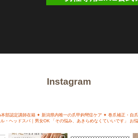
Instagram
NA本部認定講師在籍
✦ 新潟県内唯一の爪甲鉤彎症ケア
✦ 巻爪補正・自
イル・ヘッドスパ｜男女OK
「その悩み、あきらめなくていいです」
お悩