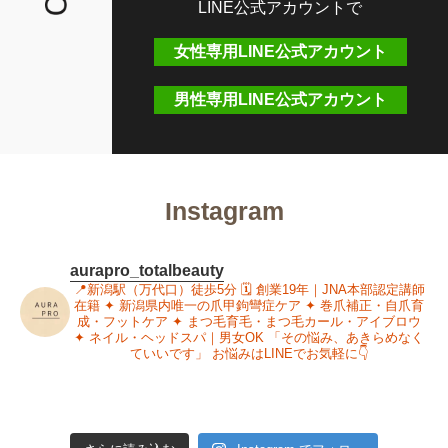
LINE公式アカウントで
女性専用LINE公式アカウント
男性専用LINE公式アカウント
Instagram
aurapro_totalbeauty
📍新潟駅（万代口）徒歩5分
🗓 創業19年｜JNA本部認定講師
在籍
✦ 新潟県内唯一の爪甲鉤彎症ケア
✦ 巻爪補正・自爪育
成・フットケア
✦ まつ毛育毛・まつ毛カール・アイブロウ
✦ ネイル・ヘッドスパ｜男女OK
「その悩み、あきらめなく
ていいです」
お悩みはLINEでお気軽に👇