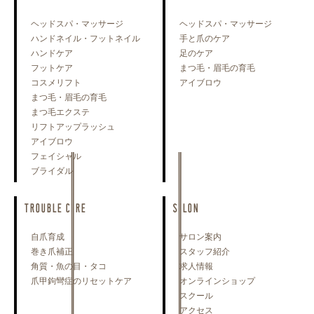
ヘッドスパ・マッサージ
ヘッドスパ・マッサージ
ハンドネイル・フットネイル
手と爪のケア
ハンドケア
足のケア
フットケア
まつ毛・眉毛の育毛
コスメリフト
アイブロウ
まつ毛・眉毛の育毛
まつ毛エクステ
リフトアップラッシュ
アイブロウ
フェイシャル
ブライダル
TROUBLE CARE
SALON
自爪育成
サロン案内
巻き爪補正
スタッフ紹介
角質・魚の目・タコ
求人情報
爪甲鉤彎症のリセットケア
オンラインショップ
スクール
アクセス