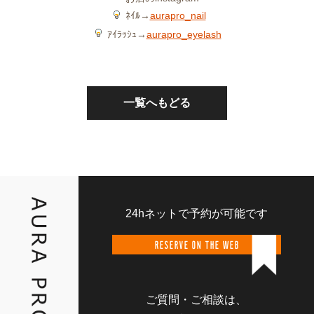
ﾈｲﾙ→
aurapro_nail
ｱｲﾗｯｼｭ→
aurapro_eyelash
一覧へもどる
24hネットで予約が可能です
RESERVE ON THE WEB
ご質問・ご相談は、