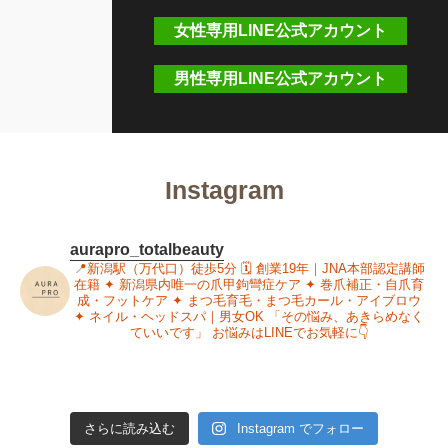
女性専用LINE公式アカウント
男性専用LINE公式アカウント
Instagram
aurapro_totalbeauty
📍新潟駅（万代口）徒歩5分
🗓 創業19年｜JNA本部認定講師
在籍
✦ 新潟県内唯一の爪甲鉤彎症ケア
✦ 巻爪補正・自爪育
成・フットケア
✦ まつ毛育毛・まつ毛カール・アイブロウ
✦ ネイル・ヘッドスパ｜男女OK
「その悩み、あきらめなく
ていいです」
お悩みはLINEでお気軽に👇
さらに読み込む
Instagram でフォロー