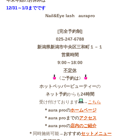
12/31～1/3までです
Nail&Eye lash aurapro
[完全予約制]
025-247-6788
新潟県新潟市中央区三和町１－１
営業時間
9:00～18:00
不定休
《
ご予約は
》
ホットペッパービューティー
の
ネット予約
からも
24時間
受け付けております
→
こちら
＊aura proの
ホームページ
＊aura proまでの
アクセス
＊aura proの
店内のご紹介
＊
同時施術可能
→おすすめ
セットメニュー