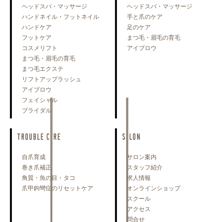
ヘッドスパ・マッサージ
ヘッドスパ・マッサージ
ハンドネイル・フットネイル
手と爪のケア
ハンドケア
足のケア
フットケア
まつ毛・眉毛の育毛
コスメリフト
アイブロウ
まつ毛・眉毛の育毛
まつ毛エクステ
リフトアップラッシュ
アイブロウ
フェイシャル
ブライダル
TROUBLE CARE
SALON
自爪育成
サロン案内
巻き爪補正
スタッフ紹介
角質・魚の目・タコ
求人情報
爪甲鉤彎症のリセットケア
オンラインショップ
スクール
アクセス
問合せ