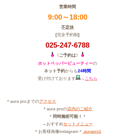
営業時間
9:00～18:00
不定休
[
完全予約制
]
025-247-6788
《
ご予約は
》
ホットペッパービューティー
の
ネット予約
からも
24時間
受け付けております
→
こちら
＊aura proまでの
アクセス
＊aura proの
店内のご紹介
＊
同時施術可能！
＊
→おすすめ
セットメニュー
＊お客様画像instagram＊
aurapro1