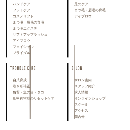
ハンドケア
足のケア
フットケア
まつ毛・眉毛の育毛
コスメリフト
アイブロウ
まつ毛・眉毛の育毛
まつ毛エクステ
リフトアップラッシュ
アイブロウ
フェイシャル
ブライダル
TROUBLE CARE
SALON
自爪育成
サロン案内
巻き爪補正
スタッフ紹介
角質・魚の目・タコ
求人情報
爪甲鉤彎症のリセットケア
オンラインショップ
スクール
アクセス
問合せ