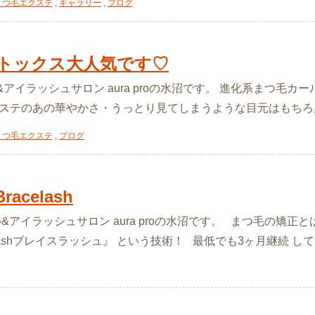
まつ毛エクステ
,
ギャラリー
,
ブログ
トックス大人気です♡
&アイラッシュサロン aura proの水沼です。 進化系まつ毛
エクステのあの華やかさ・うっとり見てしまうような目元はもちろん好き
まつ毛エクステ
,
ブログ
celash
ル&アイラッシュサロン aura proの水沼です。 まつ毛の矯
lashブレイスラッシュ』 という技術！ 最低でも3ヶ月継続 していた 