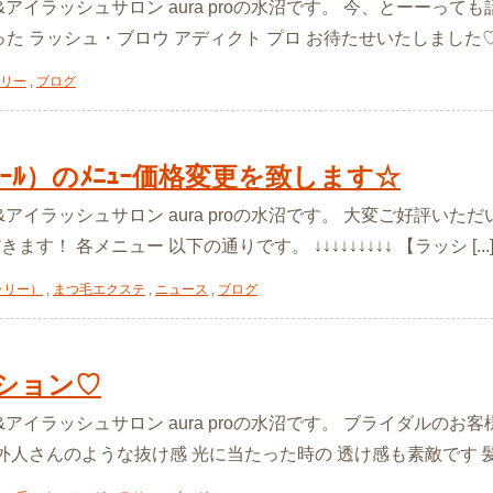
ル&アイラッシュサロン aura proの水沼です。 今、とーーっ
 ラッシュ・ブロウ アディクト プロ お待たせいたしました♡ まつ
リー
,
ブログ
げｶｰﾙ）のﾒﾆｭｰ価格変更を致します☆
アイラッシュサロン aura proの水沼です。 大変ご好評いただいて
す！ 各メニュー 以下の通りです。 ↓↓↓↓↓↓↓↓↓ 【ラッシ [...
ラリー）
,
まつ毛エクステ
,
ニュース
,
ブログ
ション♡
&アイラッシュサロン aura proの水沼です。 ブライダルのお
人さんのような抜け感 光に当たった時の 透け感も素敵です 髪の毛の