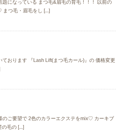
ても話題になっている まつ毛&眉毛の育毛！！！ 以前の
毛・眉毛をし [...]
おります 『Lash Lift(まつ毛カール)』の 価格変更
]
客様のご要望で 2色のカラーエクステをmix♡ カーキブ
 [...]