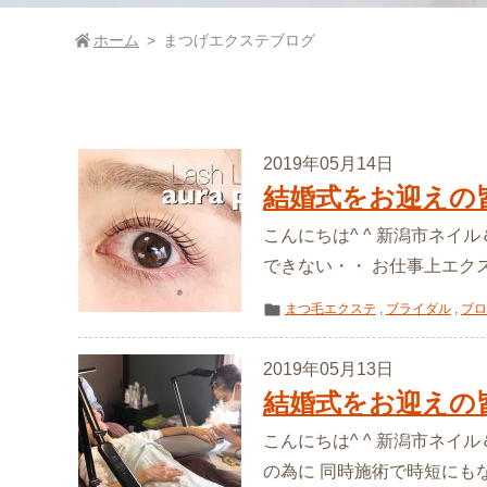
ホーム
まつげエクステブログ
2019年05月14日
結婚式をお迎えの
こんにちは^ ^ 新潟市ネイ
できない・・ お仕事上エクス
まつ毛エクステ
,
ブライダル
,
ブロ
2019年05月13日
結婚式をお迎えの
こんにちは^ ^ 新潟市ネイ
の為に 同時施術で時短にもなり