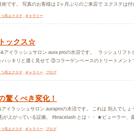
術です。 写真のお客様は 2ヶ月ぶりのご来店で エクステは付いてい
まつ毛エクステ
,
ギャラリー
トックス☆
ル&アイラッシュサロン aura proの水沼です。 ラッシュリ
ハッキリと濃く見せて ③コラーゲンベースのトリートメントで ま
まつ毛エクステ
,
ギャラリー
,
ブログ
の驚くべき変化！
アイラッシュサロン auraproの水沼です。 これは 別人でしょうか
上がっている証拠。 #bracelash とは・・ ★ビューラー、薬剤等
まつ毛エクステ
,
ギャラリー
,
ブログ