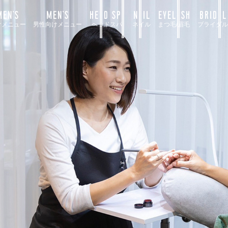
EN’S
MEN’S
HEAD SPA
NAIL
EYELASH
BRIDAL
けメニュー
男性向けメニュー
ヘッドスパ
ネイル
まつ毛/眉毛
ブライダル