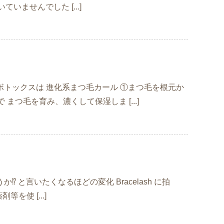
ませんでした [...]
フトボトックスは 進化系まつ毛カール ①まつ毛を根元か
つ毛を育み、濃くして保湿しま [...]
⁉️ と言いたくなるほどの変化 Bracelash に拍
を使 [...]