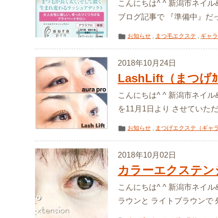
こんにちは^ ^ 新潟市ネイ
ブログ記事で 『準備中』だった
お知らせ
,
まつ毛エクステ
,
ギャラ
2018年10月24日
LashLift（まつ
こんにちは^ ^ 新潟市ネイル&
を11月1日より させていただきま
お知らせ
,
まつげエクステ（ギャ
2018年10月02日
カラーエクステン
こんにちは^ ^ 新潟市ネイル
ラウンと ライトブラウンで 外