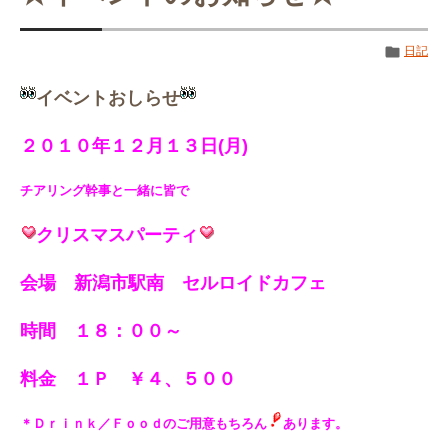
日記
イベントおしらせ
２０１０年１２月１３日(月)
チアリング幹事と一緒に皆で
クリスマスパーティ
会場 新潟市駅南 セルロイドカフェ
時間 １８：００～
料金 １Ｐ ￥４、５００
＊Ｄｒｉｎｋ／Ｆｏｏｄのご用意もちろん
あります。