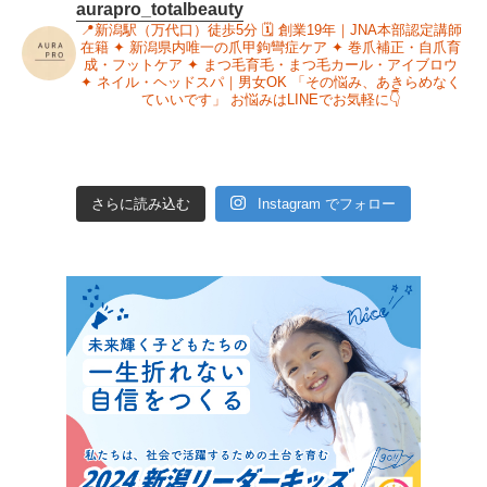
aurapro_totalbeauty
📍新潟駅（万代口）徒歩5分
🗓 創業19年｜JNA本部認定講師
在籍
✦ 新潟県内唯一の爪甲鉤彎症ケア
✦ 巻爪補正・自爪育
成・フットケア
✦ まつ毛育毛・まつ毛カール・アイブロウ
✦ ネイル・ヘッドスパ｜男女OK
「その悩み、あきらめなく
ていいです」
お悩みはLINEでお気軽に👇
さらに読み込む
Instagram でフォロー