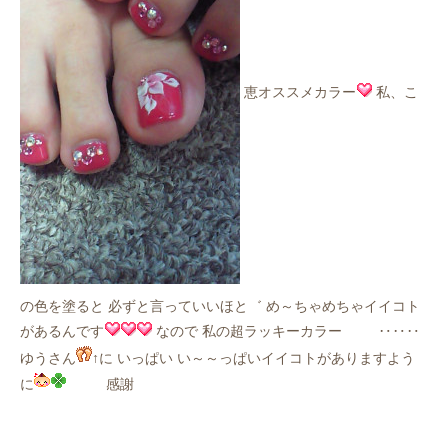
恵オススメカラー
私、こ
の色を塗ると 必ずと言っていいほと゛ め～ちゃめちゃイイコト
があるんです
なので 私の超ラッキーカラー
‥‥‥
ゆうさん
↑に いっぱい い～～っぱいイイコトがありますよう
に
感謝