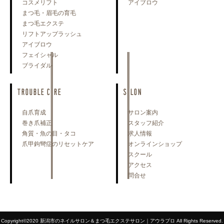
コスメリフト
アイブロウ
まつ毛・眉毛の育毛
まつ毛エクステ
リフトアップラッシュ
アイブロウ
フェイシャル
ブライダル
TROUBLE CARE
SALON
自爪育成
サロン案内
巻き爪補正
スタッフ紹介
角質・魚の目・タコ
求人情報
爪甲鉤彎症のリセットケア
オンラインショップ
スクール
アクセス
問合せ
Copyright©2020 新潟市のネイルサロン＆まつ毛エクステサロン｜アウラプロ All Rights Reserved.