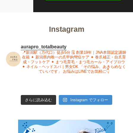
Instagram
aurapro_totalbeauty
📍新潟駅（万代口）徒歩5分
🗓 創業19年｜JNA本部認定講師
在籍
✦ 新潟県内唯一の爪甲鉤彎症ケア
✦ 巻爪補正・自爪育
成・フットケア
✦ まつ毛育毛・まつ毛カール・アイブロウ
✦ ネイル・ヘッドスパ｜男女OK
「その悩み、あきらめなく
ていいです」
お悩みはLINEでお気軽に👇
さらに読み込む
Instagram でフォロー