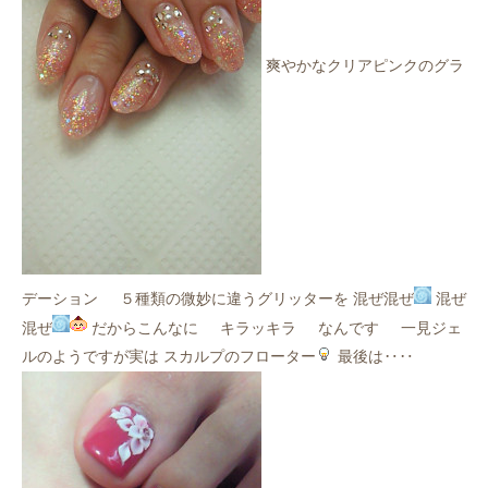
爽やかなクリアピンクのグラ
デーション
５種類の微妙に違うグリッターを 混ぜ混ぜ
混ぜ
混ぜ
だからこんなに
キラッキラ
なんです
一見ジェ
ルのようですが実は スカルプのフローター
最後は‥‥