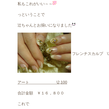
私もこれがいい～～
っということで
辻ちゃんとお揃いになりました
フレンチスカルプ \14
アート \2,100
合計金額 ￥１６，８００
これで