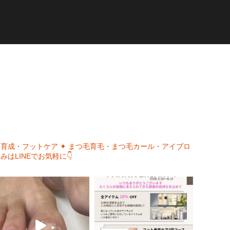
爪育成・フットケア
✦ まつ毛育毛・まつ毛カール・アイブロ
みはLINEでお気軽に👇