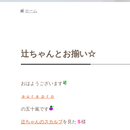
ホーム
辻ちゃんとお揃い☆
おはようございます
ａｕｒａ ｐｒｏ
の五十嵐です
辻ちゃんのスカルプ
を見た
Ｓ
様