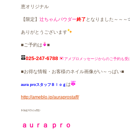
恵オリジナル
【限定】
辻ちゃんパウダー
終了
となりました～～～
ありがとうございます
■ご予約は
■
025-247-6788
アメブロメッセージからのご予約も受
■お得な情報・お客様のネイル画像がい～っぱい■
は
aura proスタッフＢｌｏｇ
http://ameblo.jp/auraprostaff/
ﾈｲﾙ&ｱｲﾗｯｼｭｻﾛﾝ
ａｕｒａ ｐｒｏ