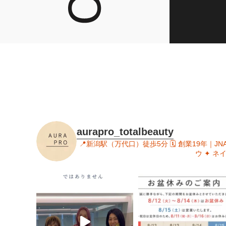
aurapro_totalbeauty
📍新潟駅（万代口）徒歩5分
🗓 創業19年｜J
ウ
✦ ネ