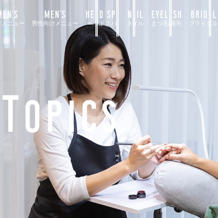
EN’S
MEN’S
HEAD SPA
NAIL
EYELASH
BRIDAL
けメニュー
男性向けメニュー
ヘッドスパ
ネイル
まつ毛/眉毛
ブライダル
Topics